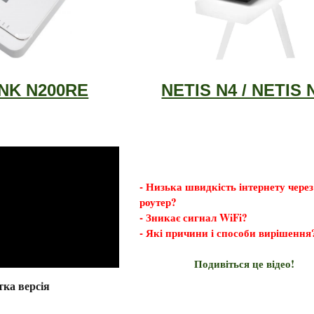
NK N200RE
NETIS N4 / NETIS 
- Низька швидкість інтернету через 
роутер?
- Зникає сигнал WiFi?
- Які причини і способи вирішення
Подивіться це відео!
тка версія