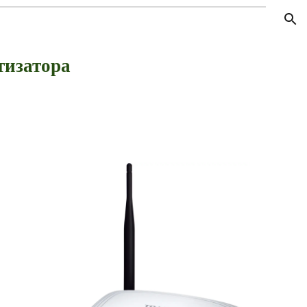
ion
изатора