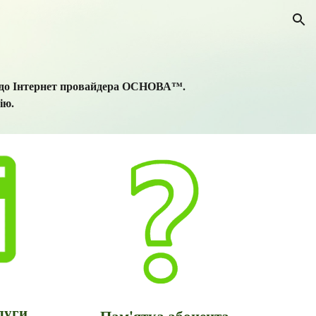
ion
я до Інтернет провайдера ОСНОВА™.
ію.
луги
Пам'ятка абонента