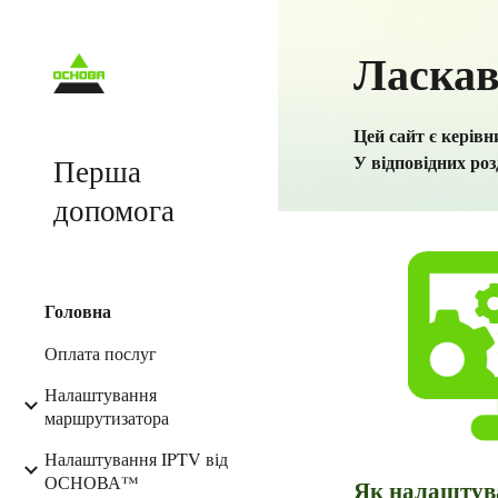
Sk
Ласкав
Цей сайт є кері
У відповідних роз
Перша
допомога
Головна
Оплата послуг
Налаштування
маршрутизатора
Налаштування IPTV від
ОСНОВА™
Як налаштува