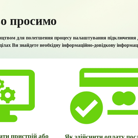
ip to main content
Skip to navigat
о просимо
вництвом для полегшення процесу налаштування підключенн
ділах Ви знайдете необхідну інформаційно-довідкову інформац
ти пристрій або 
Як здійснити оплату пос